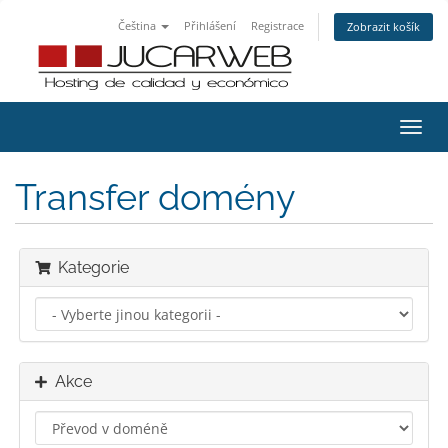
Čeština
Přihlášení
Registrace
Zobrazit košík
Přep
navig
Transfer domény
Kategorie
Akce