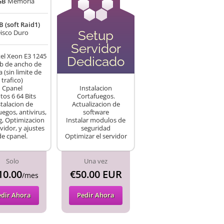
GB
Memoria
B (soft Raid1)
Setup
isco Duro
Servidor
el Xeon E3 1245
Dedicado
b de ancho de
 (sin limite de
trafico)
Cpanel
Instalacion
tos 6 64 Bits
Cortafuegos.
stalacion de
Actualizacion de
egos, antivirus,
software
, Optimizacion
Instalar modulos de
vidor, y ajustes
seguridad
de cpanel.
Optimizar el servidor
Solo
Una vez
10.00
€50.00 EUR
/mes
edir Ahora
Pedir Ahora