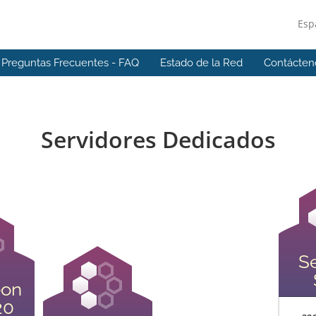
Esp
Preguntas Frecuentes - FAQ
Estado de la Red
Contácten
Servidores Dedicados
Se
eon
20