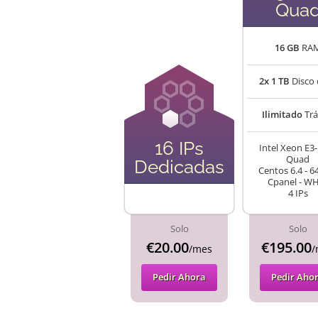
Qua
16 GB
RA
2x 1 TB
Disco 
Ilimitado
Trá
16 IPs
Intel Xeon E3
Quad
Dedicadas
Centos 6.4 - 64
Cpanel - W
4 IPs
Solo
Solo
€20.00
€195.00
/mes
/
Pedir Ahora
Pedir Aho