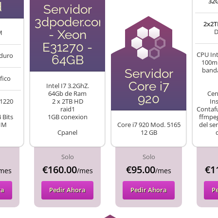
32
d
Servidor
3dpoder.com
2x2T
- Xeon
D
M
E31270 -
CPU Int
duro
64GB
100m
Servidor
banda
fico
Core i7
Intel I7 3.2GhZ.
64Gb de Ram
Cen
920
-1220
2 x 2TB HD
In
raid1
Contafu
 Bits
1GB conexion
ffmpeg
HM
Core i7 920 Mod. 5165
del ser
Cpanel
12 GB
Solo
Solo
€160.00
€95.00
€1
mes
/mes
/mes
ra
Pedir Ahora
Pedir Ahora
P