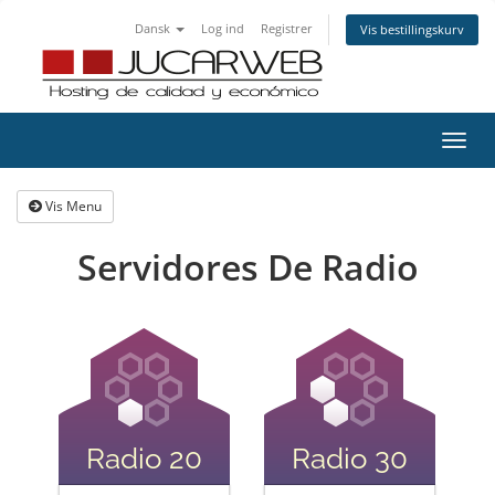
Dansk
Log ind
Registrer
Vis bestillingskurv
Skift
navig
Vis Menu
Servidores De Radio
Radio 20
Radio 30