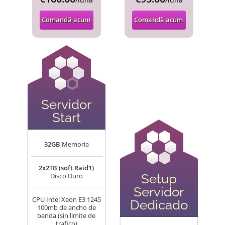
Comandă acum
Comandă acum
Servidor
Start
32GB
Memoria
2x2TB (soft Raid1)
Setup
Disco Duro
Servidor
CPU Intel Xeon E3 1245
Dedicado
100mb de ancho de
banda (sin limite de
trafico)