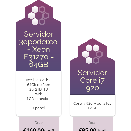
Servidor
3dpoder.com
- Xeon
E31270 -
64GB
Servidor
Core i7
Intel I7 3.2GhZ.
64Gb de Ram
920
2 x 2TB HD
raid1
1GB conexion
Core i7 920 Mod. 5165
Cpanel
12 GB
Doar
Doar
€160.00
€95.00
/lună
/lună