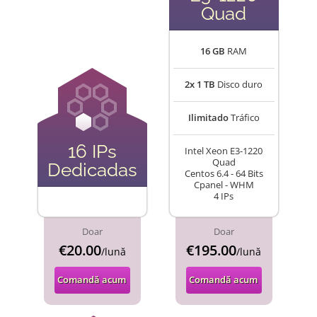
Quad
16 GB
RAM
2x 1 TB
Disco duro
Ilimitado
Tráfico
16 IPs
Intel Xeon E3-1220
Quad
Dedicadas
Centos 6.4 - 64 Bits
Cpanel - WHM
4 IPs
Doar
Doar
€20.00
€195.00
/lună
/lună
Comandă acum
Comandă acum