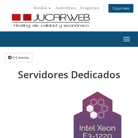
Română
Autentificare
Înregistrare
Coșul meu
Navi
Toggl
[+] meniu
Servidores Dedicados
Intel Xeon
E3-1220