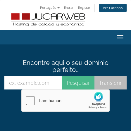
Português
Entrar
Registar
Ver Carrinho
Alter
nave
Encontre aqui o seu domínio
perfeito…