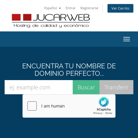
Español
Entrar
Registrarse
Ver Carrito
Alter
Nave
ENCUENTRA TU NOMBRE DE
DOMINIO PERFECTO...