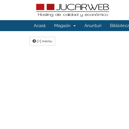
Acasă
Magazin
Anunțuri
Bibliotec
[+] meniu