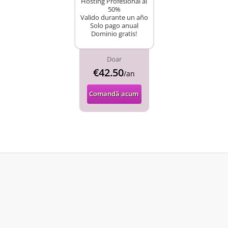
Hosting Profesional al
50%
Valido durante un año
Solo pago anual
Dominio gratis!
Doar
€42.50
/an
Comandă acum