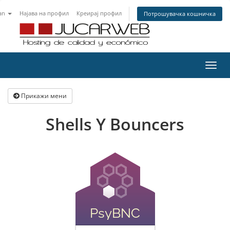
an
Најава на профил
Креирај профил
Потрошувачка кошничка
Вклу
ја
нави
Прикажи мени
Shells Y Bouncers
PsyBNC