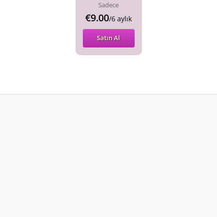
Sadece
€9.00
/6 aylık
Satın Al