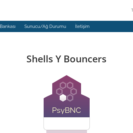
 Bankası
Sunucu/Ağ Durumu
İletişim
Shells Y Bouncers
PsyBNC